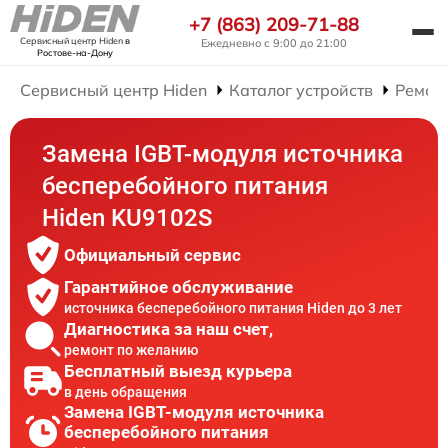
+7 (863) 209-71-88
Сервисный центр Hiden
в
Ежедневно с 9:00 до 21:00
Ростове-на-Дону
Сервисный центр Hiden
Каталог устройств
Ремон
Замена IGBT-модуля источника
бесперебойного питания
Hiden KU9102S
Официальный сервис
Гарантийное обслуживание
источника бесперебойного питания Hiden до 3 лет
Диагностика за наш счет,
ремонт по желанию
Бесплатный выезд курьера
в день обращения
Замена IGBT-модуля источника
бесперебойного питания