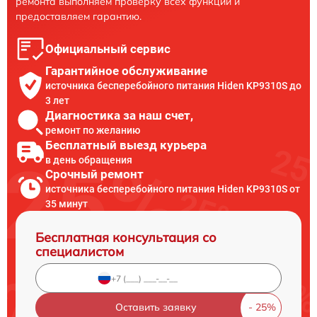
ремонта выполняем проверку всех функций и
предоставляем гарантию.
Официальный сервис
Гарантийное обслуживание
источника бесперебойного питания Hiden KP9310S до
3 лет
Диагностика за наш счет,
ремонт по желанию
Бесплатный выезд курьера
в день обращения
Срочный ремонт
источника бесперебойного питания Hiden KP9310S от
35 минут
Бесплатная консультация со
специалистом
Оставить заявку