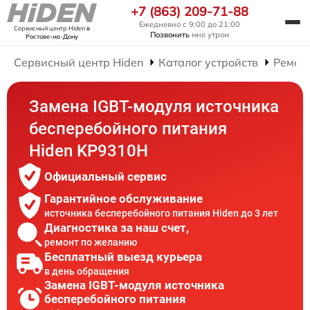
+7 (863) 209-71-88
Ежедневно с 9:00 до 21:00
Сервисный центр Hiden
в
Позвонить
мне утром
Ростове-на-Дону
Сервисный центр Hiden
Каталог устройств
Ремон
Замена IGBT-модуля источника
бесперебойного питания
Hiden KP9310H
Официальный сервис
Гарантийное обслуживание
источника бесперебойного питания Hiden до 3 лет
Диагностика за наш счет,
ремонт по желанию
Бесплатный выезд курьера
в день обращения
Замена IGBT-модуля источника
бесперебойного питания