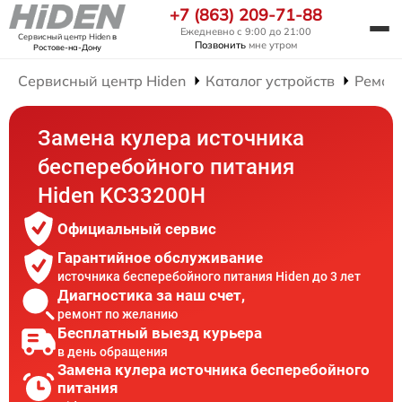
+7 (863) 209-71-88
Ежедневно с 9:00 до 21:00
Сервисный центр Hiden
в
Позвонить
мне утром
Ростове-на-Дону
Сервисный центр Hiden
Каталог устройств
Ремон
Замена кулера источника
бесперебойного питания
Hiden KC33200H
Официальный сервис
Гарантийное обслуживание
источника бесперебойного питания Hiden до 3 лет
Диагностика за наш счет,
ремонт по желанию
Бесплатный выезд курьера
в день обращения
Замена кулера источника бесперебойного
питания