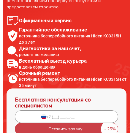
ремонта выполняем проверку всех функций и
предоставляем гарантию.
Официальный сервис
Гарантийное обслуживание
источника бесперебойного питания Hiden KC3315H
до 3 лет
Диагностика за наш счет,
ремонт по желанию
Бесплатный выезд курьера
в день обращения
Срочный ремонт
источника бесперебойного питания Hiden KC3315H от
35 минут
Бесплатная консультация со
специалистом
Оставить заявку