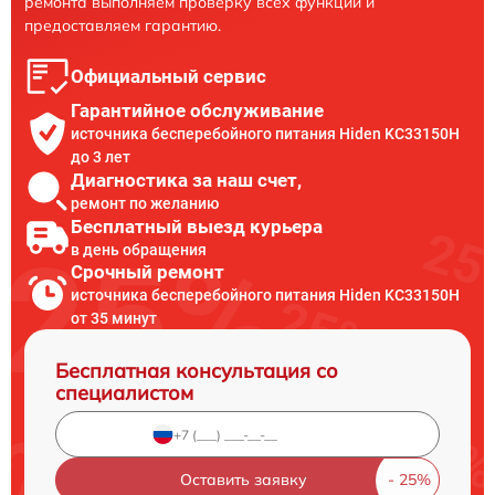
ремонта выполняем проверку всех функций и
предоставляем гарантию.
Официальный сервис
Гарантийное обслуживание
источника бесперебойного питания Hiden KC33150H
до 3 лет
Диагностика за наш счет,
ремонт по желанию
Бесплатный выезд курьера
в день обращения
Срочный ремонт
источника бесперебойного питания Hiden KC33150H
от 35 минут
Бесплатная консультация со
специалистом
Оставить заявку