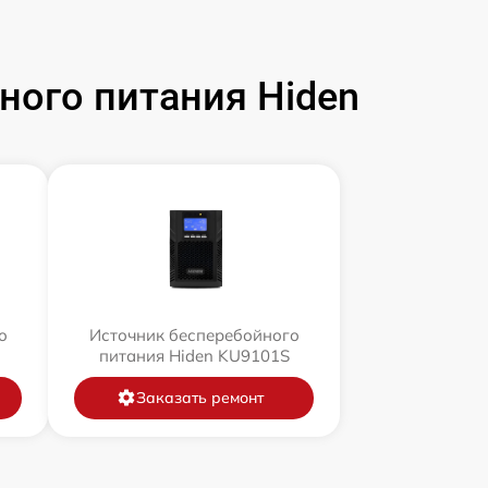
ого питания Hiden
о
Источник бесперебойного
питания Hiden KU9101S
Заказать ремонт