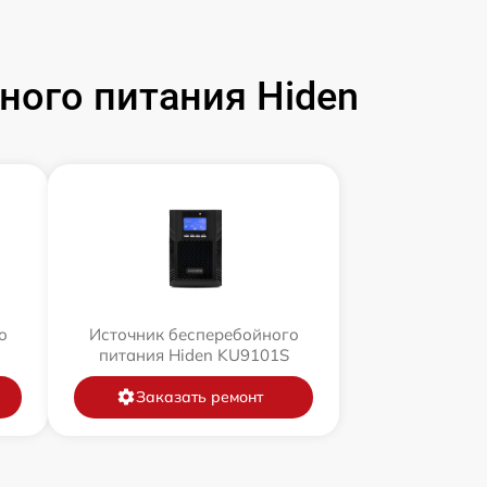
ого питания Hiden
о
Источник бесперебойного
питания Hiden KU9101S
Заказать ремонт