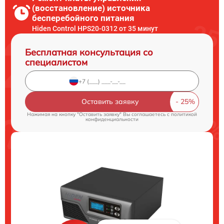
(восстановление) источника
бесперебойного питания
Hiden Control HPS20-0312 от 35 минут
Бесплатная консультация со
специалистом
Оставить заявку
Нажимая на кнопку "Оставить заявку" Вы соглашаетесь c
политикой
конфиденциальности