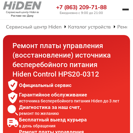
+7 (863) 209-71-88
Сервисный центр Hiden
в
Ежедневно с 9:00 до 21:00
Ростове-на-Дону
Сервисный центр Hiden
Каталог устройств
Ремон
Ремонт платы управления
(восстановление) источника
бесперебойного питания
Hiden Control HPS20-0312
Официальный сервис
Гарантийное обслуживание
источника бесперебойного питания Hiden до 3 лет
Диагностика за наш счет,
ремонт по желанию
Бесплатный выезд курьера
в день обращения
Ремонт платы управления